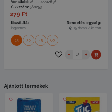
Vonalkód:
7622202202636
Cikkszám:
560253
279 Ft
Kiszállítás
Rendelési egység:
Ingyenes
15 darab / karton
15
30
45
60
Ajánlott termékek