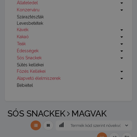
Állateledel
Konzerváru
Száraztészták
Levesbetétek
Kávék
Kakaó
Teák
Édességek
Sós Snackek
Sütés kellékei
Főzés Kellékei
Alapvető élelmiszerek
Bébiétel
SÓS SNACKEK
MAGVAK