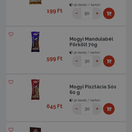
50 darab / karton
199 Ft
Mogyi Mandulabél
Pörkölt 70g
30 darab / karton
599 Ft
Mogyi Pisztácia Sós
60 g
30 darab / karton
645 Ft