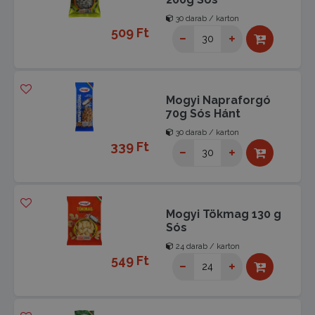
30 darab / karton
509 Ft
Mogyi Napraforgó
70g Sós Hánt
30 darab / karton
339 Ft
Mogyi Tökmag 130 g
Sós
24 darab / karton
549 Ft