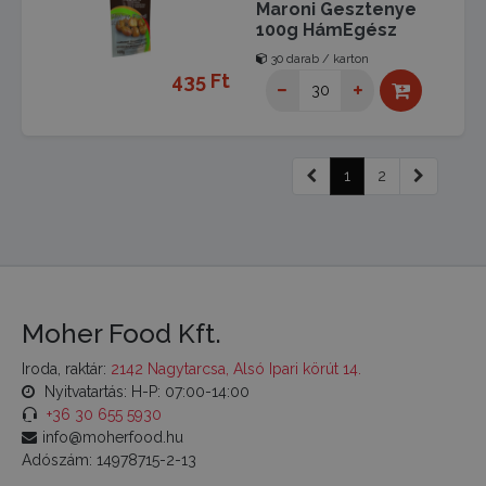
Maroni Gesztenye
100g HámEgész
30 darab / karton
435 Ft
1
2
Moher Food Kft.
Iroda, raktár:
2142 Nagytarcsa, Alsó Ipari körút 14.
Nyitvatartás: H-P: 07:00-14:00
+36 30 655 5930
info@moherfood.hu
Adószám: 14978715-2-13