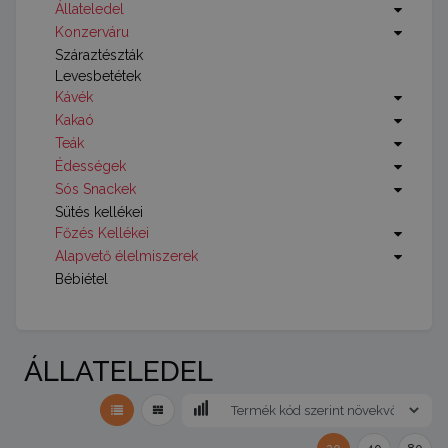
Állateledel
Konzerváru
Száraztészták
Levesbetétek
Kávék
Kakaó
Teák
Édességek
Sós Snackek
Sütés kellékei
Főzés Kellékei
Alapvető élelmiszerek
Bébiétel
ÁLLATELEDEL