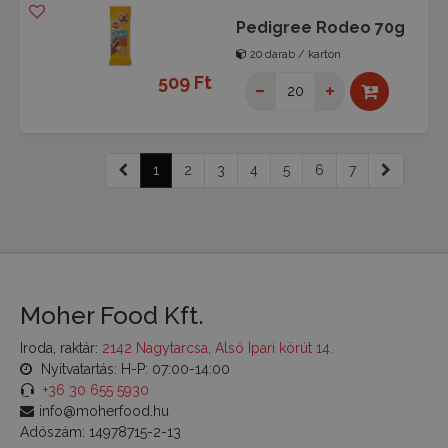
Pedigree Rodeo 70g
20 darab / karton
509 Ft
1
2
3
4
5
6
7
Moher Food Kft.
Iroda, raktár:
2142 Nagytarcsa, Alsó Ipari körút 14.
Nyitvatartás: H-P: 07:00-14:00
+36 30 655 5930
info@moherfood.hu
Adószám: 14978715-2-13