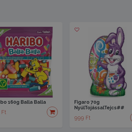
ibo 160g Balla Balla
Figaro 70g
NyúlTojássalTejcs##
 Ft
999 Ft