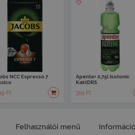
obs NCC Espresso 7
Apenta+ 0,75l Isotonic
ssico
KaktDRS
99 Ft
319 Ft
Felhasználói menü
Informáci