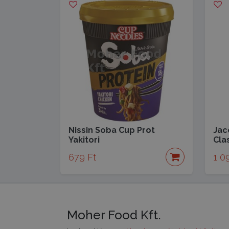
Nissin Soba Cup Prot
Jac
Yakitori
Cla
679 Ft
1 0
Moher Food Kft.