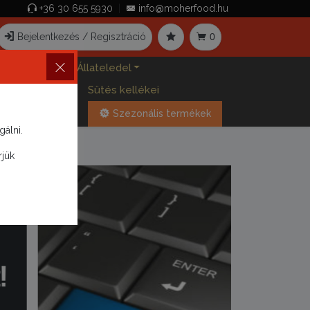
+36 30 655 5930
|
info@moherfood.hu
Bejelentkezés / Regisztráció
0
gőtabletták
Állateledel
Sós Snackek
Sütés kellékei
Szezonális termékek
álni.
rjük