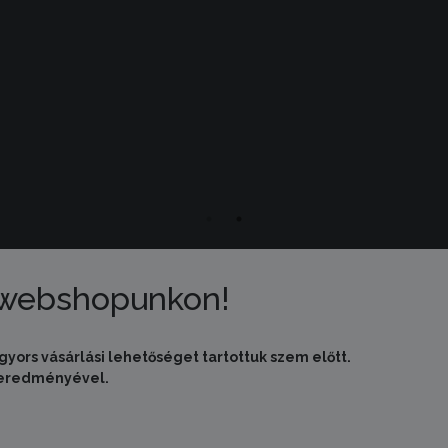
 webshopunkon!
gyors vásárlási lehetőséget tartottuk szem előtt.
s eredményével.