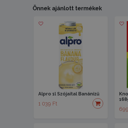
Önnek ajánlott termékek
Alpro 1l Szójaital Banánízű
Kno
168
1 039 Ft
699