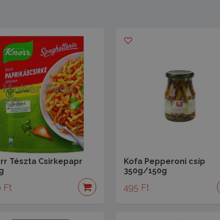
rr Tészta Csirkepapr
Kofa Pepperoni csíp
g
350g/150g
 Ft
495 Ft