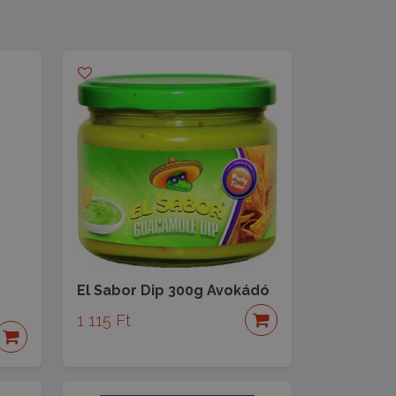
El Sabor Dip 300g Avokádó
1 115 Ft