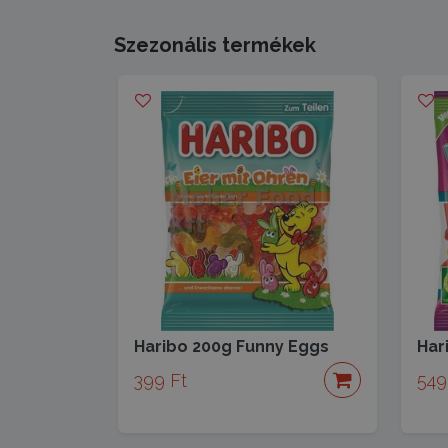
Szezonális termékek
Haribo 200g Funny Eggs
Har
399 Ft
549