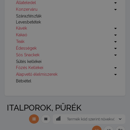
Állateledel
Konzerváru
Száraztészták
Levesbetétek
Kávék
Kakaó
Teák
Édességek
Sós Snackek
Sütés kellékei
Főzés Kellékei
Alapvető élelmiszerek
Bébiétel
ITALPOROK, PÜRÉK