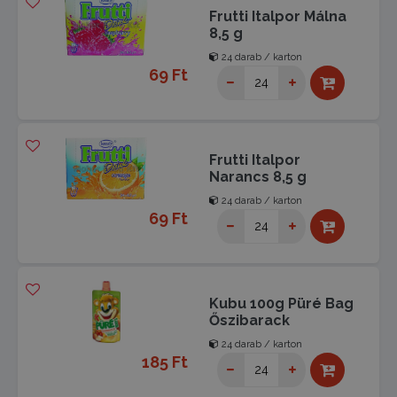
Frutti Italpor Málna
8,5 g
24 darab / karton
69 Ft
Frutti Italpor
Narancs 8,5 g
24 darab / karton
69 Ft
Kubu 100g Püré Bag
Őszibarack
24 darab / karton
185 Ft