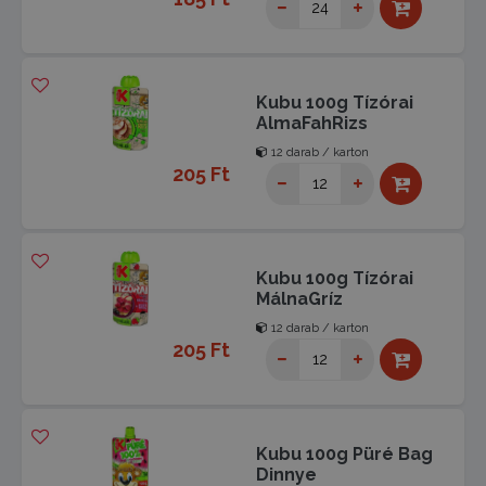
Kubu 100g Tízórai
AlmaFahRizs
12 darab / karton
205 Ft
Kubu 100g Tízórai
MálnaGríz
12 darab / karton
205 Ft
Kubu 100g Püré Bag
Dinnye