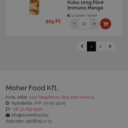
Kubu 100g Püré
Immuno Mangó
12 darab / karton
205 Ft
1
2
Moher Food Kft.
Iroda, raktár:
2142 Nagytarcsa, Alsó Ipari körút 14.
Nyitvatartás: H-P: 07:00-14:00
+36 30 655 5930
info@moherfood.hu
Adószám: 14978715-2-13