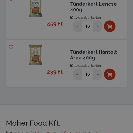
Tündérkert Lencse
400g
10 darab / karton
459 Ft
Tündérkert Hántolt
Árpa 400g
10 darab / karton
239 Ft
Moher Food Kft.
Iroda, raktár:
2142 Nagytarcsa, Alsó Ipari körút 14.