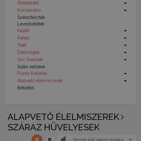
Állateledel
Konzerváru
Száraztészták
Levesbetétek
Kávék
Kakaó
Teák
Édességek
Sós Snackek
Sütés kellékei
Főzés Kellékei
Alapvető élelmiszerek
Bébiétel
ALAPVETŐ ÉLELMISZEREK
SZÁRAZ HÜVELYESEK