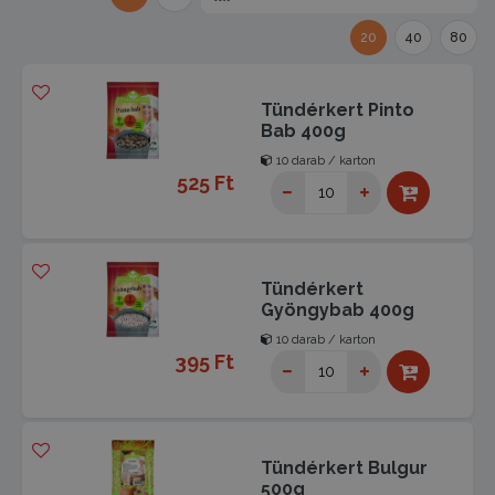
20
40
80
Tündérkert Pinto
Bab 400g
10 darab / karton
525 Ft
Tündérkert
Gyöngybab 400g
10 darab / karton
395 Ft
Tündérkert Bulgur
500g