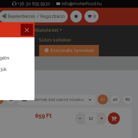
+36 30 655 5930
|
info@moherfood.hu
Bejelentkezés / Regisztráció
0
gőtabletták
Állateledel
Sós Snackek
Sütés kellékei
Szezonális termékek
álni.
rjük
RSÜLT
20
40
80
659 Ft