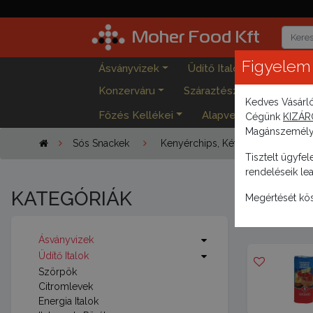
Moher Food Kft
Figyelem
Ásványvizek
Üdítő Italok
Szörpö
Konzerváru
Száraztészták
Levesb
Kedves Vásárl
Főzés Kellékei
Alapvető élelmiszere
Cégünk
KIZÁ
Magánszemélye
Sós Snackek
Kenyérchips, Kétszersült
Tisztelt ügyfel
rendeléseik lea
KATEGÓRIÁK
SÓS S
Megértését kö
Ásványvizek
Üdítő Italok
Szörpök
Citromlevek
Energia Italok