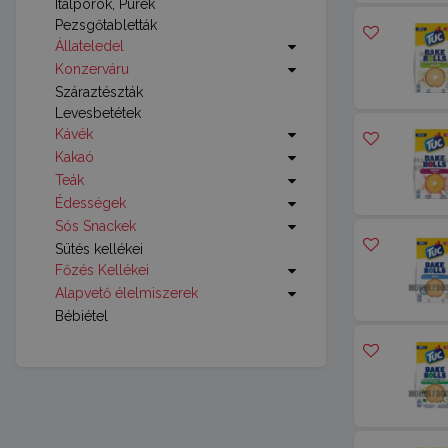
Italporok, Pürék
Pezsgőtabletták
Állateledel
Konzerváru
Száraztészták
Levesbetétek
Kávék
Kakaó
Teák
Édességek
Sós Snackek
Sütés kellékei
Főzés Kellékei
Alapvető élelmiszerek
Bébiétel