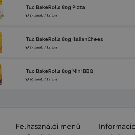
Tuc BakeRolls 80g Pizza
15 darab / karton
Tuc BakeRolls 80g ItalianChees
15 darab / karton
Tuc BakeRolls 80g Mini BBQ
10 darab / karton
Felhasználói menü
Informáci