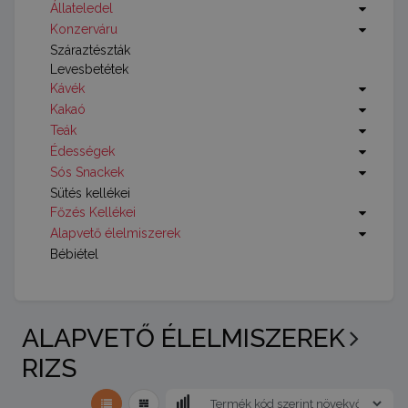
Állateledel
Konzerváru
Száraztészták
Levesbetétek
Kávék
Kakaó
Teák
Édességek
Sós Snackek
Sütés kellékei
Főzés Kellékei
Alapvető élelmiszerek
Bébiétel
ALAPVETŐ ÉLELMISZEREK
RIZS