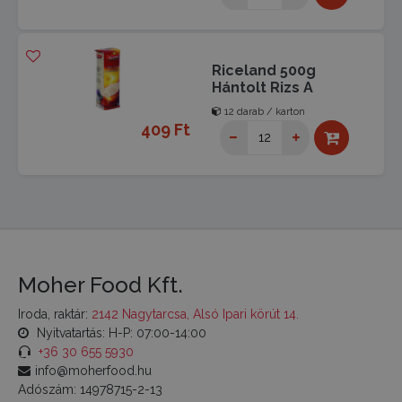
Riceland 500g
Hántolt Rizs A
12 darab / karton
409 Ft
Moher Food Kft.
Iroda, raktár:
2142 Nagytarcsa, Alsó Ipari körút 14.
Nyitvatartás: H-P: 07:00-14:00
+36 30 655 5930
info@moherfood.hu
Adószám: 14978715-2-13