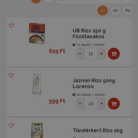
20
40
80
UB Rizs 250 g
Főzőtasakos
12 darab / karton
625 Ft
Jázmin Rizs 500g
Lorenzo
20 darab / karton
399 Ft
Tündérkert Rizs 1kg