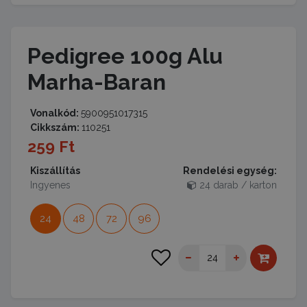
Pedigree 100g Alu
Marha-Baran
Vonalkód:
5900951017315
Cikkszám:
110251
259 Ft
Kiszállítás
Rendelési egység:
Ingyenes
24 darab / karton
24
48
72
96