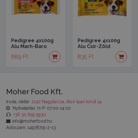
Pedigree 4x100g
Pedigree 4x100g
Alu Marh-Baro
Alu Csir-Zöld
689 Ft
835 Ft
Moher Food Kft.
Iroda, raktár:
2142 Nagytarcsa, Alsó Ipari körút 14.
Nyitvatartás: H-P: 07:00-14:00
+36 30 655 5930
info@moherfood.hu
Adószám: 14978715-2-13