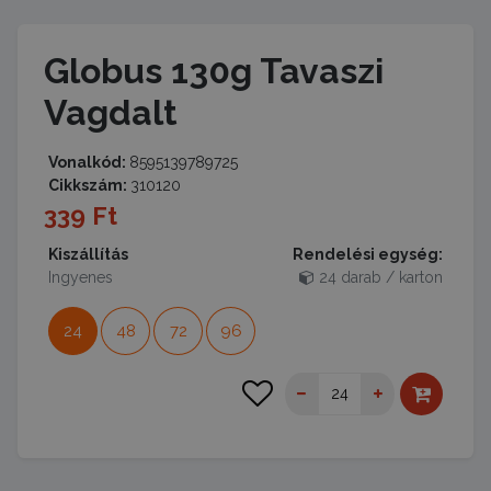
Globus 130g Tavaszi
Vagdalt
Vonalkód:
8595139789725
Cikkszám:
310120
339 Ft
Kiszállítás
Rendelési egység:
Ingyenes
24 darab / karton
24
48
72
96