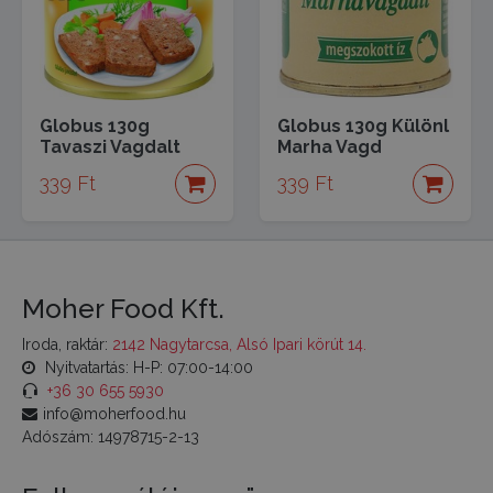
Globus 130g
Globus 130g Különl
Tavaszi Vagdalt
Marha Vagd
339 Ft
339 Ft
Moher Food Kft.
Iroda, raktár:
2142 Nagytarcsa, Alsó Ipari körút 14.
Nyitvatartás: H-P: 07:00-14:00
+36 30 655 5930
info@moherfood.hu
Adószám: 14978715-2-13